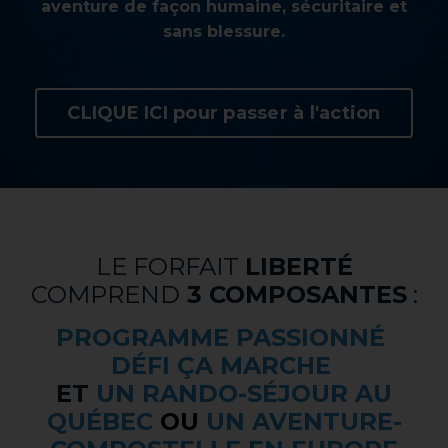
aventure de façon humaine, sécuritaire et
sans blessure.
CLIQUE ICI pour passer à l'action
LE FORFAIT
LIBERTÉ
COMPREND
3 COMPOSANTES
:
PROGRAMME PASSIONNÉ
DÉFI ÇA MARCHE
ET
UN RANDO-SÉJOUR AU
QUÉBEC
OU
UN AVENTURE-