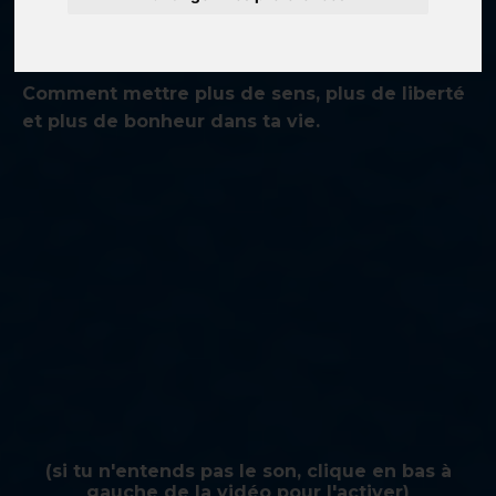
ARGENT.
.
Comment mettre plus de sens, plus de liberté
et plus de bonheur dans ta vie.
(si tu n'entends pas le son, clique en bas à
gauche de la vidéo pour l'activer)