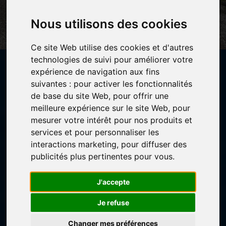
JE M'INSCRIS ICI ET MAINTENANT
Nous utilisons des cookies
Ce site Web utilise des cookies et d'autres
technologies de suivi pour améliorer votre
expérience de navigation aux fins
suivantes :
pour activer les fonctionnalités
S'ARRÊTER - RESPIRER - VIVRE
de base du site Web
,
pour offrir une
meilleure expérience sur le site Web
,
pour
TU MÉRITES UNE PAUSE!
POUR
mesurer votre intérêt pour nos produits et
CÉLÉBRER TA VIE ET/OU
services et pour personnaliser les
TE RECONNECTER AVEC TOI
interactions marketing
,
pour diffuser des
publicités plus pertinentes pour vous
.
LE MOMENT EST VENU POUR
RÉALISER TON RÊVE
J'accepte
DE MARCHER AU QUÉBEC OU À COMPOSTELLE
Je refuse
EN CESSANT DE PERDRE TON TEMPS ET TON
Changer mes préférences