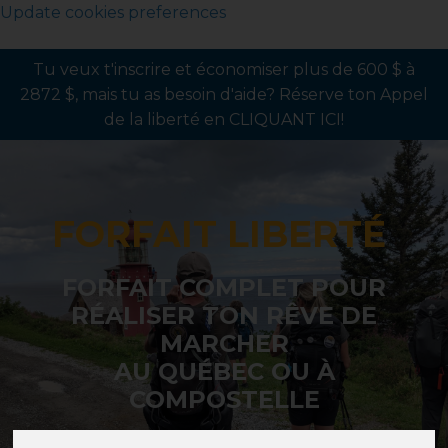
Update cookies preferences
Tu veux t'inscrire et économiser plus de 600 $ à
2872 $, mais tu as besoin d'aide? Réserve ton Appel
de la liberté en CLIQUANT ICI!
FORFAIT LIBERTÉ
FORFAIT COMPLET POUR
RÉALISER TON RÊVE DE
MARCHER
AU QUÉBEC OU À
COMPOSTELLE