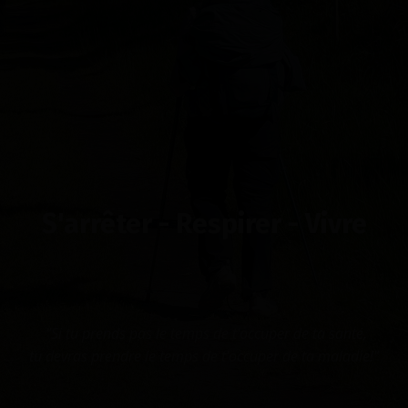
S'arrêter - Respirer - Vivre
"Si tu prends pas le temps de t'occuper de ta santé,
tu devras prendre
le
temps de t'occuper de ta maladie!"