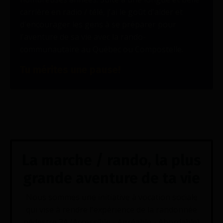
carrière en radio / télé, j'ai le goût d'aider et
d'encourager les gens à se préparer pour
l'aventure de sa vie avec la rando-
communautaire au Québec ou Compostelle.
Tu mérites une pause!
La marche / rando, la plus
grande aventure de ta vie
Nous sommes une initiative à vocation sociale
qui vise à rendre l'expérience de la randonnée
pédestre 3A (Accessible - Agréable - Abordable)