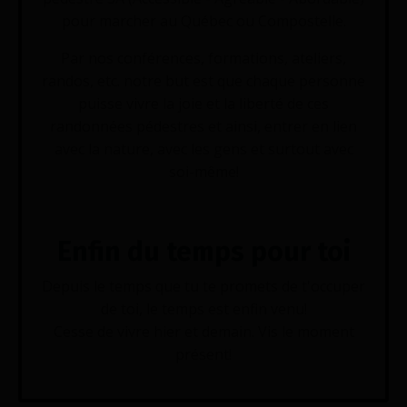
pour marcher au Québec ou Compostelle.
Par nos conférences, formations, ateliers,
randos, etc. notre but est que chaque personne
puisse vivre la joie et la liberté de ces
randonnées pédestres et ainsi, entrer en lien
avec la nature, avec les gens et surtout avec
soi-même!
Enfin du temps pour toi
Depuis le temps que tu te promets de t'occuper
de toi, le temps est enfin venu!
Cesse de vivre hier et demain.
Vis le moment
présent!