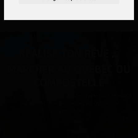
Soumettre
RÉALISE TON RÊVE ...
MARCHER AU QUÉBEC OU
COMPOSTELLE
La plus grande communauté d'entraide pour réussir à
réaliser ton rêve de marcher au Québec ou
Compostelle