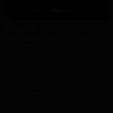
MISSION
Offrir du bonheur à l’humain par la rando-
communautaire.
Nous sommes un service indépendant et personnalisé
de préparation de randonnées pédestres grâce à des
rencontres, conférences, formations, randos, pour les
gens voulant s’offrir une pause dans leur vie
trépidante et en profiter pour voyager en harmonie
avec eux-mêmes, dans les milieux naturels des
différents chemins de randonnée pédestre de longue
durée qu’offrent le Chemin du Québec, les circuits
québécois et Compostelle en Europe.