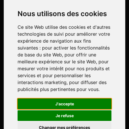
Nous utilisons des cookies
Vidéo présentation
Ce site Web utilise des cookies et d'autres
technologies de suivi pour améliorer votre
gratuite
expérience de navigation aux fins
suivantes :
pour activer les fonctionnalités
En 30 minutes, l'essentiel de l'aventure
de base du site Web
,
pour offrir une
authentique au Québec ou Compostelle:
meilleure expérience sur le site Web
,
pour
comment ça marche?
mesurer votre intérêt pour nos produits et
Inscris-
toi gratuitement pour la voir.
services et pour personnaliser les
interactions marketing
,
pour diffuser des
publicités plus pertinentes pour vous
.
J'accepte
Je refuse
Changer mes préférences