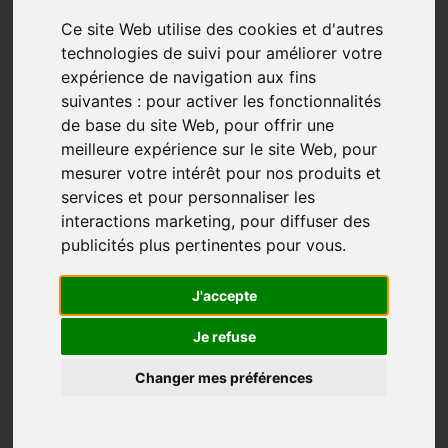
Ce site Web utilise des cookies et d'autres
technologies de suivi pour améliorer votre
expérience de navigation aux fins
suivantes :
pour activer les fonctionnalités
de base du site Web
,
pour offrir une
meilleure expérience sur le site Web
,
pour
mesurer votre intérêt pour nos produits et
services et pour personnaliser les
interactions marketing
,
pour diffuser des
« Ça a été du bonheur au quotidien parce que c’est une
publicités plus pertinentes pour vous
.
découverte. »
J'accepte
Lors d’un voyage pour faire un temps d’arrêt dans sa
vie, Caroline Moireaux rencontre des Français qui
Je refuse
préparent un voyage autour du monde. Trois ans plus
tard, elle reprend contact avec eux et un beau matin,
Changer mes préférences
elle se réveille en disant moi aussi je vais faire le tour
du monde à pied. Elle part pour 10 ans et en revient