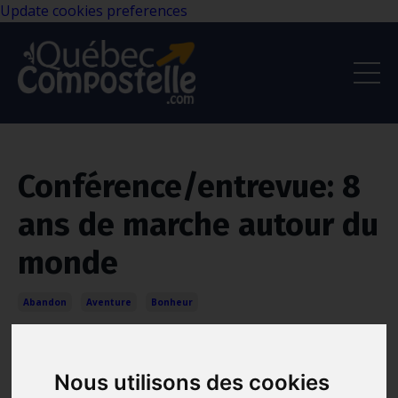
Update cookies preferences
Conférence/entrevue: 8
ans de marche autour du
monde
Abandon
Aventure
Bonheur
Feb 21, 2022
Nous utilisons des cookies