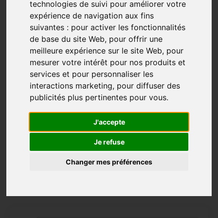
Les trois étapes pour vivre la rando-
technologies de suivi pour améliorer votre
communautaire (partie 1)
expérience de navigation aux fins
suivantes :
pour activer les fonctionnalités
Informer
Préparation
Étapes
de base du site Web
,
pour offrir une
meilleure expérience sur le site Web
,
pour
Mar 30, 2023
mesurer votre intérêt pour nos produits et
Pour que ton aventure soit réussie, humaine,
services et pour personnaliser les
sécuritaire et sans blessure.
interactions marketing
,
pour diffuser des
publicités plus pertinentes pour vous
.
La plupart des gens font cette démarche pour vivre
une transition de vie. Il s’agit d’une grande aventure
J'accepte
pour enfin prendre une pause dans sa vie, faire le
point et se réaligner dans le bonheur; du temps pour
Je refuse
relaxer, se re...
Changer mes préférences
Plus...