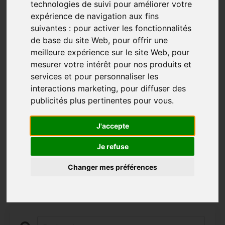
L’aventure sur le Chemin du Québec
technologies de suivi pour améliorer votre
p4 (majestueux)
expérience de navigation aux fins
suivantes :
pour activer les fonctionnalités
Beauté
Incomparable
Unique
de base du site Web
,
pour offrir une
meilleure expérience sur le site Web
,
pour
Jan 16, 2024
mesurer votre intérêt pour nos produits et
Un territoire d'une beauté exceptionnelle
services et pour personnaliser les
Marcher sur le chemin du Québec, c'est s'aventurer
interactions marketing
,
pour diffuser des
dans un monde de bonheur infini, un parcours de
publicités plus pertinentes pour vous
.
1200 kilomètres entre Montréal et le Bout du monde à
Cap Gaspé, dans le parc Forillon en Gaspésie. C'est
J'accepte
bien plus qu'une simple randonnée, c'est une
expérien...
Je refuse
Plus...
Changer mes préférences