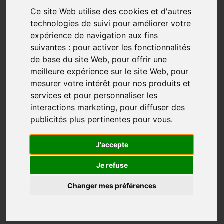
Conférence/entrevue: Central
Ce site Web utilise des cookies et d'autres
Divided Trail
technologies de suivi pour améliorer votre
Aventure
Continental Divide Trail
Plein-Air
expérience de navigation aux fins
suivantes :
pour activer les fonctionnalités
Jun 21, 2021
de base du site Web
,
pour offrir une
« c’est une fierté d’avoir passé çà. »
meilleure expérience sur le site Web
,
pour
mesurer votre intérêt pour nos produits et
Partie traverser la Continental Divide Trail de la
services et pour personnaliser les
frontière du Mexique/États-Unis jusqu’en Alberta au
interactions marketing
,
pour diffuser des
Canada, Sonia Royer a dû mettre fin à son rêve de
publicités plus pertinentes pour vous
.
macher durant 6 mois et 5 000 km à cause d’une
blessure durant les premières semaines, mais ce n’est
J'accepte
que pa...
Je refuse
Plus...
Changer mes préférences