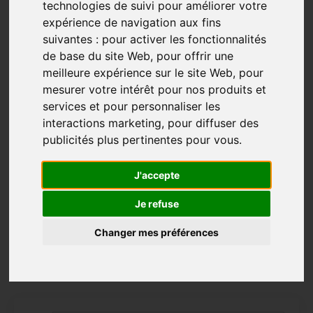
Conférence/entrevue: Maman et
technologies de suivi pour améliorer votre
bébé en rando
expérience de navigation aux fins
suivantes :
pour activer les fonctionnalités
Bébé
Liberté
Maman
de base du site Web
,
pour offrir une
meilleure expérience sur le site Web
,
pour
Dec 20, 2021
mesurer votre intérêt pour nos produits et
« Je suis devenue accroc aux sommets. C’est
services et pour personnaliser les
devenu un peu une drogue.»
interactions marketing
,
pour diffuser des
publicités plus pertinentes pour vous
.
Native de Saint-Élie-de-Caxton, Naomie Veillette est
une fille de challenge puis d’action dans la vie. Elle
J'accepte
découvre pas à pas la randonnée en montagne et
veut en faire profiter les autres mères qui, comme
Je refuse
elle, ont de l’éner
...
Changer mes préférences
Plus...