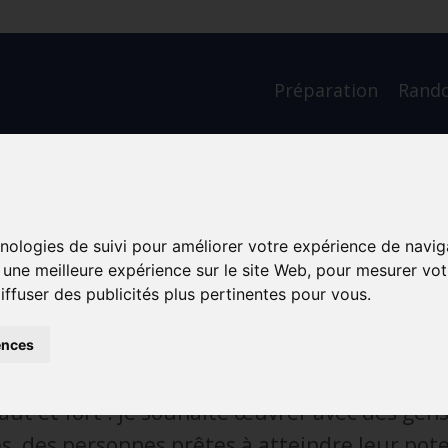
Préparation
Rand
ite œuvrer avec des gens
hnologies de suivi pour améliorer votre expérience de navig
ques !
r une meilleure expérience sur le site Web
,
pour mesurer votr
mination
Résilience
iffuser des publicités plus pertinentes pour vous
.
ences
 œuvrer avec des gens authentiques !
haut et fort : je souhaite œuvrer avec des gen
, des personnes prêtes à atteindre leur pote