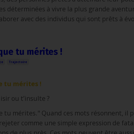
s déterminées à vivre la plus grande aventu
laborer avec des individus qui sont prêts à év
que tu mérites !
nce
Trajectoire
e tu mérites !
isir ou t’insulte ?
e tu mérites." Quand ces mots résonnent, il 
s rejeter comme une simple expression de fatal
ns de plus près. Ces mots peuvent être auss