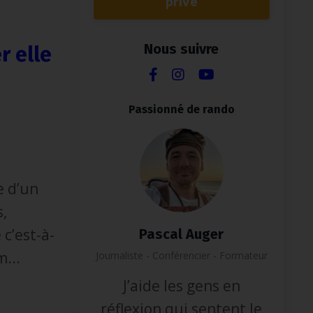
privé
Nous suivre
r elle
Passionné de rando
e d’un
s,
 c’est-à-
Pascal Auger
...
Journaliste - Conférencier - Formateur
J’aide les gens en
réflexion qui sentent le