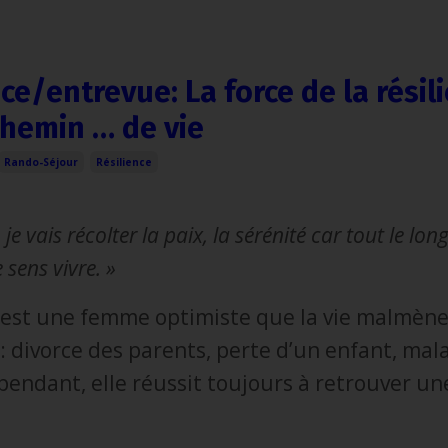
e/entrevue: La force de la résil
chemin … de vie
Rando-Séjour
Résilience
je vais récolter la paix, la sérénité car tout le lon
 sens vivre. »
n est une femme optimiste que la vie malmèn
: divorce des parents, perte d’un enfant, mala
pendant, elle réussit toujours à retrouver un