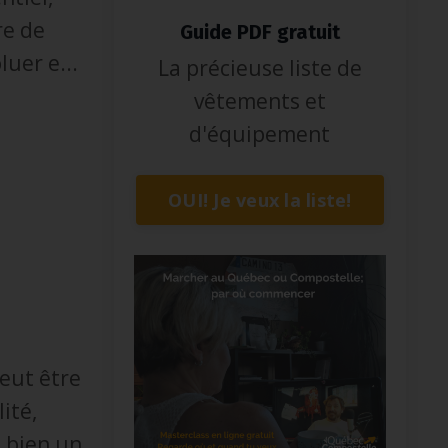
re de
Guide PDF gratuit
oluer e
...
La précieuse liste de
vêtements et
d'équipement
OUI! Je veux la liste!
peut être
ité,
i bien un