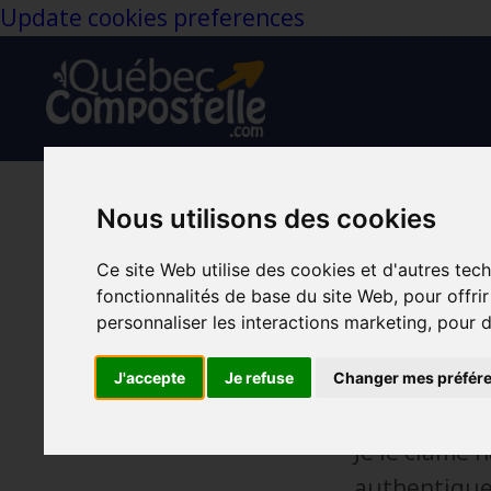
Update cookies preferences
Nous utilisons des cookies
Je souha
Ce site Web utilise des cookies et d'autres tec
authenti
fonctionnalités de base du site Web
,
pour offri
Authentique
Déter
personnaliser les interactions marketing
,
pour d
Feb 24, 2024
J'accepte
Je refuse
Changer mes préfér
Je souhaite
Je le clame 
authentiques