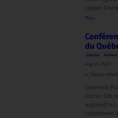
rappel brutal
Plus...
Conféren
du Québ
Abandon
Résilienc
Aug 07, 2023
« J’avais envi
Gabrielle Po
Estrie. Dès s
aujourd’hui,
randonnée l