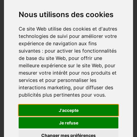
S'initier à Compostelle: Pilier 2 -
S'inspirer
Nous utilisons des cookies
Chemin Du Quebec
Compostelle
Quebec Compostelle
Ce site Web utilise des cookies et d'autres
Apr 16, 2026
technologies de suivi pour améliorer votre
S'initier à Compostelle: l'étape cruciale s’inspirer !
expérience de navigation aux fins
suivantes :
pour activer les fonctionnalités
Dans notre exploration des étapes essentielles pour
de base du site Web
,
pour offrir une
vivre une aventure au Québec ou Compostelle
meilleure expérience sur le site Web
,
pour
enrichissante, sécuritaire et mémorable, nous avons
mesurer votre intérêt pour nos produits et
précédemment souligné l'importance cruciale
services et pour personnaliser les
de
s'informer
(partie 1). Maintenant, nous plongeon
...
interactions marketing
,
pour diffuser des
publicités plus pertinentes pour vous
.
Plus...
J'accepte
Je refuse
Changer mes préférences