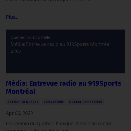
...
Plus...
Quebec Compostelle
Média: Entrevue radio au 919Sports Montréal
21:00
Média: Entrevue radio au 919Sports
Montréal
Chemin Du Québec
Compostelle
Quebec Compostelle
Apr 06, 2022
Le Chemin du Québec, l'unique chemin de rando-
communautaire en Amérique