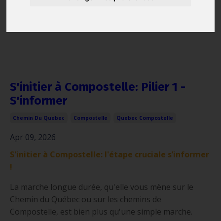
S'initier à Compostelle: Pilier 1 -
S'informer
Chemin Du Quebec
Compostelle
Quebec Compostelle
Apr 09, 2026
S'initier à Compostelle: l'étape cruciale s’informer
!
La marche longue durée, qu'elle vous mène sur le
Chemin du Québec ou sur les chemins de
Compostelle, est bien plus qu'une simple marche.