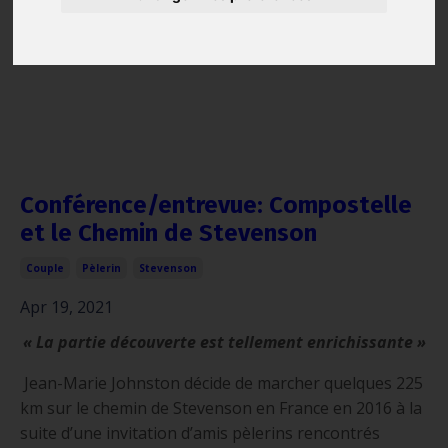
Conférence/entrevue: Compostelle
et le Chemin de Stevenson
Couple
Pèlerin
Stevenson
Apr 19, 2021
« La partie découverte est tellement enrichissante »
Jean-Marie Johnston décide de marcher quelques 225
km sur le chemin de Stevenson en France en 2016 à la
suite d’une invitation d’amis pèlerins rencontrés