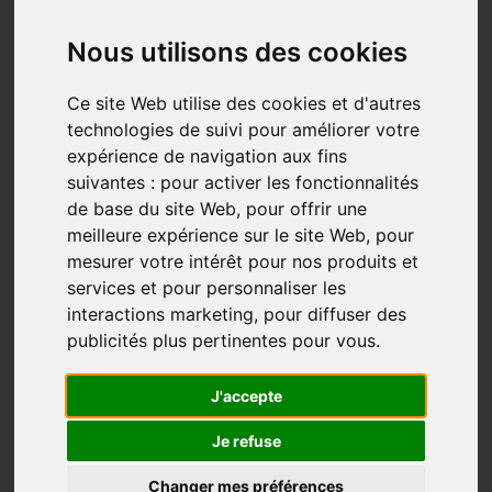
Conférence/entrevue: Un passionné
du Camino Frances
Nous utilisons des cookies
Camino Francés
Pèlerin
Spirituel
Ce site Web utilise des cookies et d'autres
Nov 22, 2021
technologies de suivi pour améliorer votre
« L’expérience en vaut vraiment mais vraiment,
expérience de navigation aux fins
vraiment la peine. »
suivantes :
pour activer les fonctionnalités
de base du site Web
,
pour offrir une
Depuis 2007, Paul Racette fait de la rando-
meilleure expérience sur le site Web
,
pour
communautaire/pèlerinage. Présentement, ce
mesurer votre intérêt pour nos produits et
e
Trifluvien réalise son 11
Compostelle. Il a un attrait
services et pour personnaliser les
tout particulier pour le Camino Frances qu’il a vu se
interactions marketing
,
pour diffuser des
publicités plus pertinentes pour vous
.
transformer et qu’il sillonne pour...
Plus...
J'accepte
Je refuse
Changer mes préférences