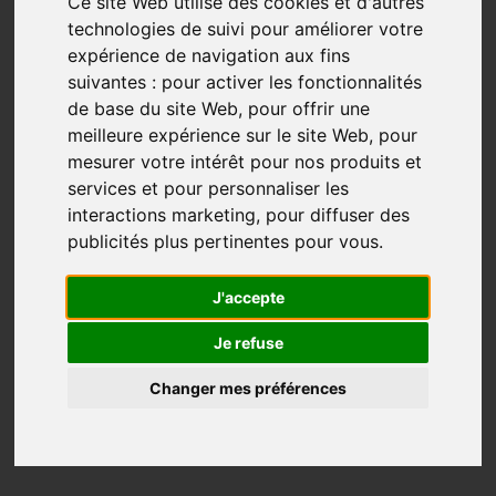
Conférence/entrevue: Prendre du
Ce site Web utilise des cookies et d'autres
technologies de suivi pour améliorer votre
temps pour soi
expérience de navigation aux fins
Compostelle
Pause
Temps
suivantes :
pour activer les fonctionnalités
de base du site Web
,
pour offrir une
Dec 19, 2022
meilleure expérience sur le site Web
,
pour
« Je vais prendre du temps pour moi parce que je veux
mesurer votre intérêt pour nos produits et
vieillir en santé, en forme. »
services et pour personnaliser les
interactions marketing
,
pour diffuser des
Retraitée de la fonction publique depuis quelques
publicités plus pertinentes pour vous
.
mois après plus de 30 ans de service, Josée Blais veut
réaliser, avec une bonne amie, son rêve de marcher
J'accepte
un des chemins de Compostelle. Freinée par ses
craintes, ...
Je refuse
Plus...
Changer mes préférences