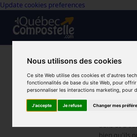
Update cookies preferences
Nous utilisons des cookies
La goutt
Ce site Web utilise des cookies et d'autres tec
Eau
Obstacle
Op
fonctionnalités de base du site Web
,
pour offri
Nov 09, 2023
personnaliser les interactions marketing
,
pour d
La goutte d
J'accepte
Je refuse
Changer mes préfér
La vie, telle
défis et d'o
bien qu'ils 