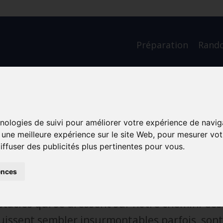
Préparation
Rand
e d’eau
hnologies de suivi pour améliorer votre expérience de navig
portunité
r une meilleure expérience sur le site Web
,
pour mesurer votr
iffuser des publicités plus pertinentes pour vous
.
’eau
ences
 une rivière, est remplie de gouttes d'eau, de 
bstacles qui se dressent sur notre chemin. Ces 
puissent sembler insurmontables parfois, son