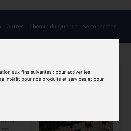
o
Autres
Chemin du Québec
Se connecter
ation aux fins suivantes :
pour activer les
e intérêt pour nos produits et services et pour
petits
défis,
t en