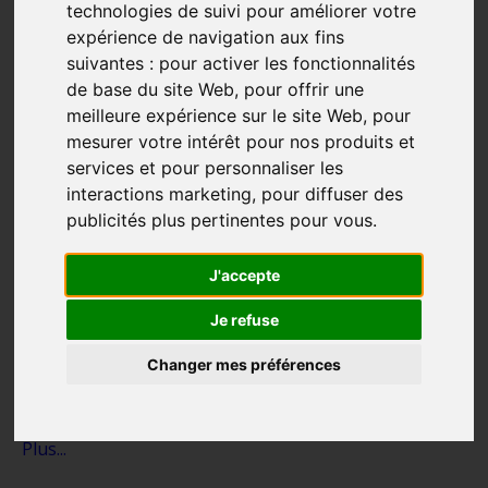
Média: Marie-Françoise, 80 ans, a
technologies de suivi pour améliorer votre
parcouru seule les 1 515 km du
expérience de navigation aux fins
chemin de Compostelle
suivantes :
pour activer les fonctionnalités
de base du site Web
,
pour offrir une
Marche
Puy-En-Velay
St-Jacques-De-Compostelle
meilleure expérience sur le site Web
,
pour
mesurer votre intérêt pour nos produits et
Dec 03, 2020
services et pour personnaliser les
RÉCIT
Partie du Puy-en-Velay le 20 août dernier,
interactions marketing
,
pour diffuser des
Marie-Françoise Français a bouclé le chemin mythique
publicités plus pertinentes pour vous
.
de Saint-Jacques-de-Compostelle au terme de
soixante-huit jours de marche sur les sentiers de
J'accepte
France et d'Espagne.
Je refuse
Lire la suite
Changer mes préférences
Clique ici pour écouter tous les autres balados /
podcasts inspira
...
Plus...