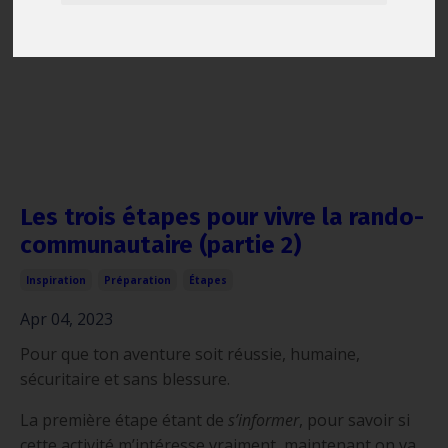
Les trois étapes pour vivre la rando-
communautaire (partie 2)
Inspiration
Préparation
Étapes
Apr 04, 2023
Pour que ton aventure soit réussie, humaine,
sécuritaire et sans blessure.
La première étape étant de
s’informer
, pour savoir si
cette activité m’intéresse vraiment, maintenant on va