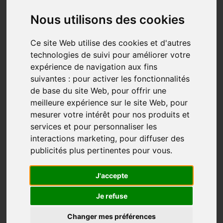
Les trois étapes pour vivre la rando-
communautaire (partie 3)
Nous utilisons des cookies
Matériel
Préparation
Étapes
Ce site Web utilise des cookies et d'autres
Apr 11, 2023
technologies de suivi pour améliorer votre
expérience de navigation aux fins
Pour que ton aventure soit réussie, humaine,
suivantes :
pour activer les fonctionnalités
sécuritaire et sans blessure.
de base du site Web
,
pour offrir une
meilleure expérience sur le site Web
,
pour
Si les deux premières étapes sont convaincantes et
mesurer votre intérêt pour nos produits et
rassurantes et comblent le désir de faire cette
services et pour personnaliser les
aventure, il est temps de passer à l’action.
interactions marketing
,
pour diffuser des
Il y a trois grandes étapes: S’informer, S’inspirer, Se
publicités plus pertinentes pour vous
.
préparer (la pire chos...
J'accepte
Plus...
Je refuse
Changer mes préférences