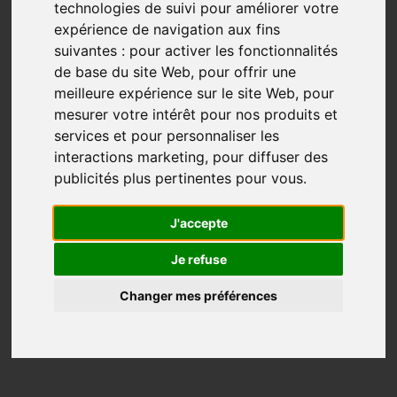
Vidéo entrevue: Marcher
technologies de suivi pour améliorer votre
Compostelle en temps de COVID
expérience de navigation aux fins
suivantes :
pour activer les fonctionnalités
Acceptation
Camino Francés
Voie Du Puy
de base du site Web
,
pour offrir une
meilleure expérience sur le site Web
,
pour
Feb 08, 2021
mesurer votre intérêt pour nos produits et
« L’acceptation, ça c’est la grande leçon de mon
services et pour personnaliser les
chemin »
interactions marketing
,
pour diffuser des
publicités plus pertinentes pour vous
.
On peut toujours trouver une excuse pour ne pas
passer à l’action.
J'accepte
Malgré la COVID et l’incertitude des frontières, Yahn-
Je refuse
Loù Renard a décidé de partir le 15 juin 2020 de chez
lui dans la vallée de Viroin en Belgique pour se rendre
Changer mes préférences
au Puy en...
Plus...