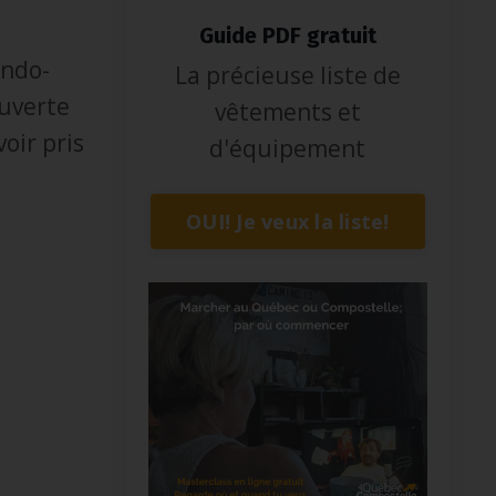
Guide PDF gratuit
ando-
La précieuse liste de
uverte
vêtements et
oir pris
d'équipement
OUI! Je veux la liste!