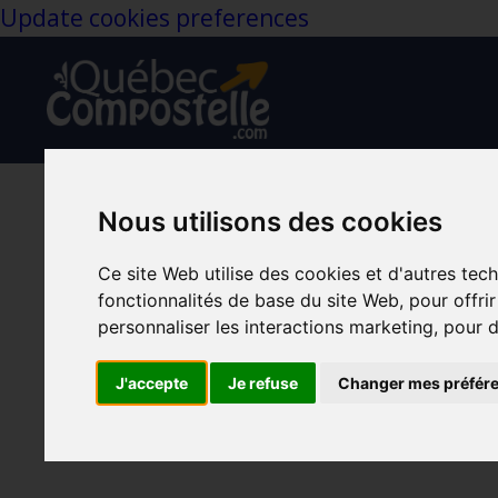
Update cookies preferences
Nous utilisons des cookies
Comment 
Ce site Web utilise des cookies et d'autres tec
Composte
fonctionnalités de base du site Web
,
pour offri
Compostelle
Motiv
personnaliser les interactions marketing
,
pour d
Apr 11, 2024
J'accepte
Je refuse
Changer mes préfér
Comment ré
Compostelle