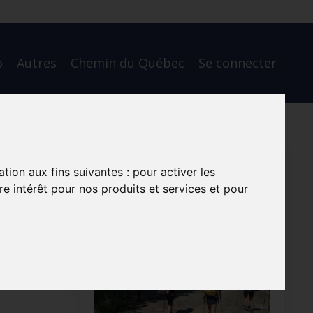
o
Autres
Chemin du Québec
Se connecter
c ou
ation aux fins suivantes :
pour activer les
e intérêt pour nos produits et services et pour
c ou