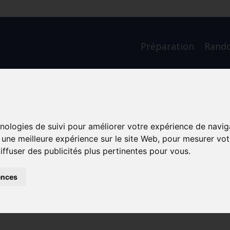
Préparation
Rand
réussir son aventure au Québe
hnologies de suivi pour améliorer votre expérience de navig
lle (étape 2)
r une meilleure expérience sur le site Web
,
pour mesurer votr
er
Rando-Communautaire
iffuser des publicités plus pertinentes pour vous
.
ences
ussir son aventure de marche au Québe
 (étape 2)