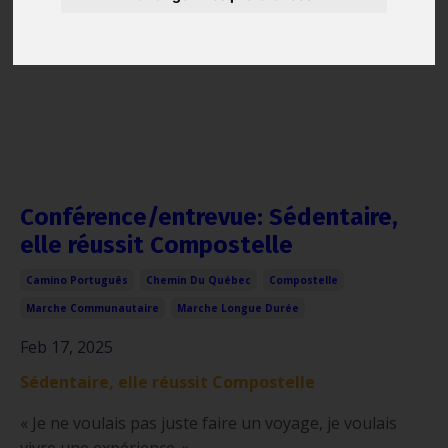
Conférence/entrevue: Sédentaire,
elle réussit Compostelle
Camino Português
Chemin Du Québec
Compostelle
Marche Communautaire
Marche Longue Durée
Feb 17, 2025
Sédentaire, elle réussit Compostelle
« Je ne voulais pas juste faire un voyage, je voulais