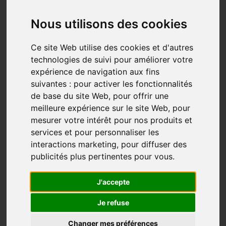
S'initier à Compostelle : S'arrêter -
Respirer - Vivre!
Nous utilisons des cookies
Chemin Du Québec
Compostelle
Quebec Compostelle
Ce site Web utilise des cookies et d'autres
Apr 02, 2026
technologies de suivi pour améliorer votre
À l’aube de la cinquantaine, après une carrière en
expérience de navigation aux fins
radio/télé, j’ai pris ma retraite des communications.
suivantes :
pour activer les fonctionnalités
de base du site Web
,
pour offrir une
J’étais tanné. Un peu perdu. La tête pleine, le cœur
meilleure expérience sur le site Web
,
pour
ailleurs.
mesurer votre intérêt pour nos produits et
services et pour personnaliser les
J’ai pris du temps. Du vrai temps. Pour réfléchir. Pour
interactions marketing
,
pour diffuser des
me déposer. J’essayais de me trouver, même à travers
publicités plus pertinentes pour vous
.
des petits projets, d...
Plus...
J'accepte
Je refuse
Changer mes préférences