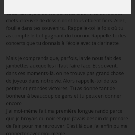
belles choses et il est temps que tu le réalises. Bébé,
tu as fait la joie de tes parents. Enfant, tu as fait des
chefs-d’œuvre de dessin dont tous étaient fiers. Allez,
fouille dans tes souvenirs... Rappelle-toi la fois où tu
as compté le but gagnant du tournoi. Rappelle-toi les
concerts que tu donnais à l’école avec ta clarinette.
Mais je comprends que, parfois, la vie nous fait des
jambettes auxquelles il faut faire face. Et souvent,
dans ces moments-là, on ne trouve pas grand chose
de joyeux dans notre vie. Alors rappelle-toi de tes
petites et grandes victoires. Tu as donné tant de
bonheur à beaucoup de gens et tu peux en donner
encore.
J’ai moi-même fait ma première longue rando parce
que je broyais du noir et que j’avais besoin de prendre
de l’air pour me retrouver. C’est là que j’ai enfin pu me
connecter avec moi-même.