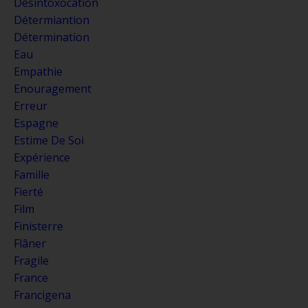
Désintoxocation
Détermiantion
Détermination
Eau
Empathie
Enouragement
Erreur
Espagne
Estime De Soi
Expérience
Famille
Fierté
Film
Finisterre
Flâner
Fragile
France
Francigena