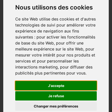
Nous utilisons des cookies
Ce site Web utilise des cookies et d'autres
technologies de suivi pour améliorer votre
expérience de navigation aux fins
suivantes :
pour activer les fonctionnalités
On est tellement des champions à se taper dessus
de base du site Web
,
pour offrir une
alors qu’on devrait célébrer 10 fois, 100 fois plus
meilleure expérience sur le site Web
,
pour
nos réussites!
mesurer votre intérêt pour nos produits et
As-tu déjà remarqué que lorsque tu fais un bon coup
services et pour personnaliser les
ou que quelqu’un te fait un compliment, ce bonheur
interactions marketing
,
pour diffuser des
dure 3 secondes. On prend rarement le temps
publicités plus pertinentes pour vous
.
d’accueillir ce bonheur. Mais, lorsqu’on fait une erreur
ou qu’on vit un échec, on étire la douleur durant des
J'accepte
heures, des jours et parfois des semaines. On se traite
Je refuse
de con, stupide, gros, pas intelligent. STOP!
Changer mes préférences
Depuis que tu es sur cette planète, tu as fait plein de