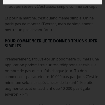
personne qui a réussi en abandonnant. Pour réussir,
il faut persévérer. C’est assez simple comme concept.
Et pour la marche, c’est quand même simple. On ne
parle pas de monter l’Everest, mais de simplement
mettre un pas devant l’autre.
POUR COMMENCER, JE TE DONNE 3 TRUCS SUPER
SIMPLES.
Premièrement, trouve-toi un podomètre ou mets une
application podomètre sur ton téléphone et calcul le
nombre de pas que tu fais chaque jour. Tu dois
commencer par atteindre 10 000 pas par jour. C’est le
minimum selon les spécialistes de la santé. Ensuite
augmente, tout en sachant que 10 000 pas égale
environ 7 km.