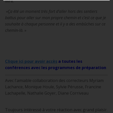
livre.
«Ça été un moment très fort d’aller hors des sentiers
battus pour aller sur mon propre chemin et c’est ce que je
souhaite à chaque personne et il y a des embûches sur ce
chemin-là. »
Clique ici pour avoir accès
a toutes les
conférences avec les programmes de préparation
Avec l'amiable collaboration des correcteurs Myriam
Lachance, Monique Houle, Sylvie Pérusse, Francine
Lachapelle, Nathalie Goyer, Diane Corriveau
Toujours intéressé à votre réaction avec grand plaisir.