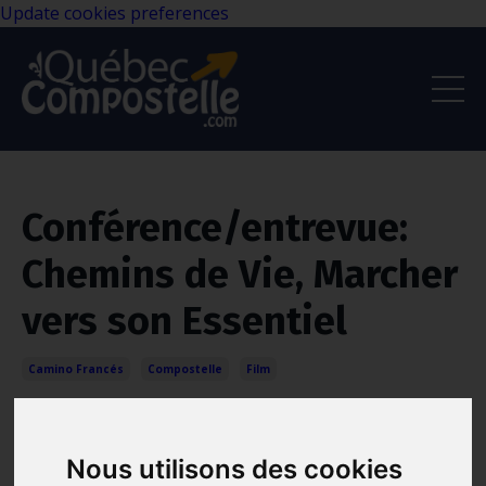
Update cookies preferences
Conférence/entrevue:
Chemins de Vie, Marcher
vers son Essentiel
Camino Francés
Compostelle
Film
Jan 10, 2022
Nous utilisons des cookies