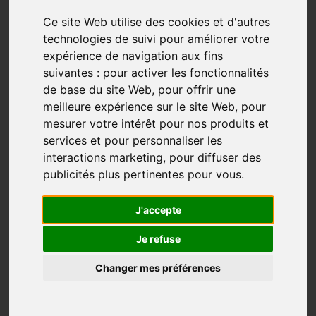
Ce site Web utilise des cookies et d'autres
technologies de suivi pour améliorer votre
expérience de navigation aux fins
suivantes :
pour activer les fonctionnalités
de base du site Web
,
pour offrir une
meilleure expérience sur le site Web
,
pour
mesurer votre intérêt pour nos produits et
services et pour personnaliser les
interactions marketing
,
pour diffuser des
« Quand on commence à être honnête avec soi, on n’a
publicités plus pertinentes pour vous
.
pas plus d’autre choix que de passer à l’action. »
J'accepte
Pauline Wald est une jeune Alsacienne de 34 ans qui,
après quelques années dans le domaine bancaire, fait
Je refuse
un pas de côté pour marcher 2000 km en tant que
pèlerine sur le Chemin de Compostelle. Elle y découvre
Changer mes préférences
une nouvelle philosophie de vie qui lui permet de
réaliser un film ainsi que de publier des articles et un