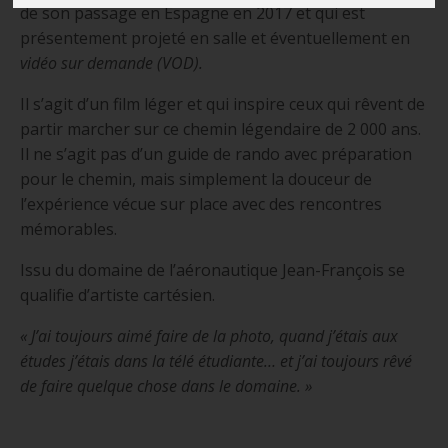
de son passage en Espagne en 2017 et qui est
présentement projeté en salle et éventuellement en
vidéo sur demande (VOD).
Il s’agit d’un film léger et qui inspire ceux qui rêvent de
partir marcher sur ce chemin légendaire de 2 000 ans.
Il ne s’agit pas d’un guide de rando avec préparation
pour le chemin, mais simplement la douceur de
l’expérience vécue sur place avec des rencontres
mémorables.
Issu du domaine de l’aéronautique Jean-François se
qualifie d’artiste cartésien.
« J’ai toujours aimé faire de la photo, quand j’étais aux
études j’étais dans la télé étudiante… et j’ai toujours rêvé
de faire quelque chose dans le domaine. »