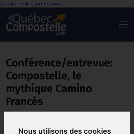
Update cookies preferences
Conférence/entrevue:
Compostelle, le
mythique Camino
Francés
Camino Francés
Compostelle
Film
May 03, 2021
Nous utilisons des cookies