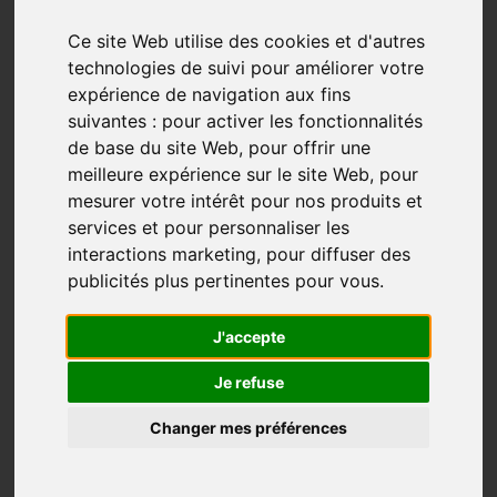
Ce site Web utilise des cookies et d'autres
technologies de suivi pour améliorer votre
expérience de navigation aux fins
suivantes :
pour activer les fonctionnalités
de base du site Web
,
pour offrir une
meilleure expérience sur le site Web
,
pour
mesurer votre intérêt pour nos produits et
services et pour personnaliser les
interactions marketing
,
pour diffuser des
publicités plus pertinentes pour vous
.
Après son expérience Compostelle, il réalise un film
sur le camino Francés
J'accepte
« C’est définitivement la plus belle expérience de
Je refuse
ma vie »
Changer mes préférences
Compostelle, le mythique Camino Francés
est le film
produit et réalisé par Jean-François Fournier à la suite