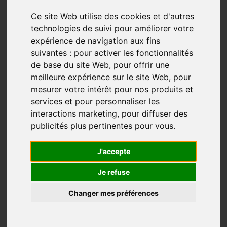
Ce site Web utilise des cookies et d'autres
technologies de suivi pour améliorer votre
expérience de navigation aux fins
suivantes :
pour activer les fonctionnalités
de base du site Web
,
pour offrir une
meilleure expérience sur le site Web
,
pour
mesurer votre intérêt pour nos produits et
services et pour personnaliser les
interactions marketing
,
pour diffuser des
« cela a été le plus grand moment de ma vie
publicités plus pertinentes pour vous
.
J'accepte
En 2000, François Brin sillonne le Chemin de Saint-
Je refuse
Jacques-de-Compostelle. Ce parcours a changé sa vie
et c’est ce qu’il nous témoigne dans son livre intitulé
Changer mes préférences
Les Lumières de Compostelle.