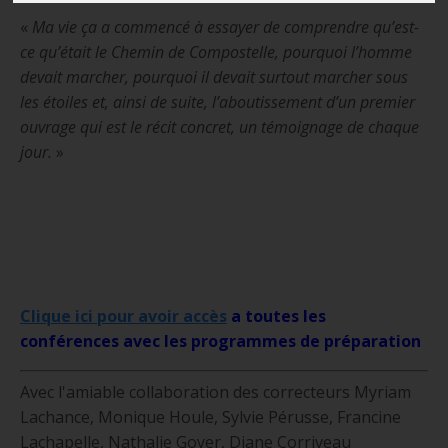
«
Ma vie ça a commencé à essayer de comprendre qu’est-
ce qu’était le Chemin de Compostelle, pourquoi l’homme
devait marcher, pourquoi il devait surtout marcher sous
les étoiles et, ainsi de suite, l’aboutissement d’un premier
ouvrage qui est le récit concret, un témoignage de chaque
jour.
»
Clique ici pour avoir accès
a toutes les
conférences avec les programmes de préparation
Avec l'amiable collaboration des correcteurs Myriam
Lachance, Monique Houle, Sylvie Pérusse, Francine
Lachapelle, Nathalie Goyer, Diane Corriveau