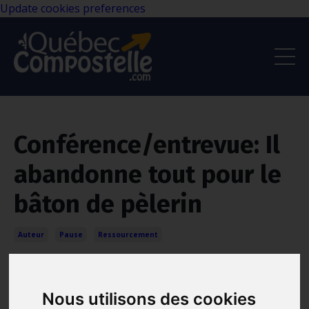
Update cookies preferences
Conférence/entrevue: Il
abandonne tout pour le
bâton de pèlerin
Auteur
Pause
Ressourcement
Dec 06, 2021
Nous utilisons des cookies