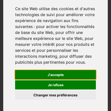
Ce site Web utilise des cookies et d'autres
technologies de suivi pour améliorer votre
expérience de navigation aux fins
suivantes :
pour activer les fonctionnalités
de base du site Web
,
pour offrir une
meilleure expérience sur le site Web
,
pour
mesurer votre intérêt pour nos produits et
services et pour personnaliser les
interactions marketing
,
pour diffuser des
publicités plus pertinentes pour vous
.
« Il faut contempler pour vivre, mais il faut vivre
pour contempler »
J'accepte
Suzanne Béland menait sa petite vie tranquille en
Je refuse
Mauricie jusqu’au jour où on l’invite à aller passer
Changer mes préférences
deux semaines à Lourdes, en France, en 1994. C’est
lors de cette rencontre avec des jeunes venant de
partout à travers la planète, que lui est offert