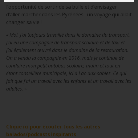
l’opportunité de sortir de sa bulle et d’envisager
d’aller marcher dans les Pyrénées ; un voyage qui allait
changer sa vie !
« Moi, j’ai toujours travaillé dans le domaine du transport.
J’ai eu une compagnie de transport scolaire et de taxi et
j’ai également œuvré dans le domaine de la restauration.
On a vendu la compagnie en 2016, mais je continue de
conduire mon petit autobus scolaire, matin et tout en
étant conseillère municipale, ici à Lac-aux-sables. Ce qui
fait que j’ai un travail avec les enfants et un travail avec les
adultes. »
Clique ici pour écouter tous les autres
balados/podcasts inspirants