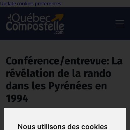
Update cookies preferences
Conférence/entrevue: La
révélation de la rando
dans les Pyrénées en
1994
Compostellle
Contemplation
Se Réaliser
Feb 22, 2021
Nous utilisons des cookies