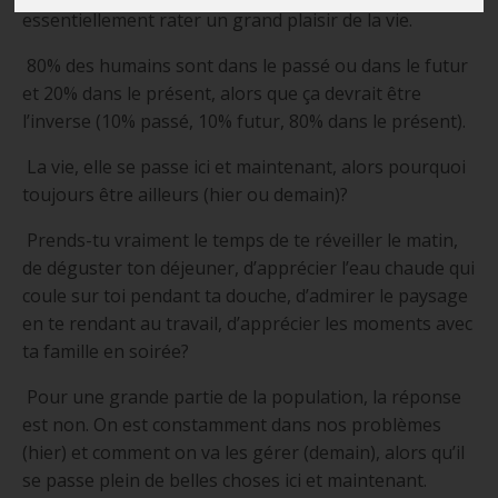
essentiellement rater un grand plaisir de la vie.
80% des humains sont dans le passé ou dans le futur
et 20% dans le présent, alors que ça devrait être
l’inverse (10% passé, 10% futur, 80% dans le présent).
La vie, elle se passe ici et maintenant, alors pourquoi
toujours être ailleurs (hier ou demain)?
Prends-tu vraiment le temps de te réveiller le matin,
de déguster ton déjeuner, d’apprécier l’eau chaude qui
coule sur toi pendant ta douche, d’admirer le paysage
en te rendant au travail, d’apprécier les moments avec
ta famille en soirée?
Pour une grande partie de la population, la réponse
est non. On est constamment dans nos problèmes
(hier) et comment on va les gérer (demain), alors qu’il
se passe plein de belles choses ici et maintenant.