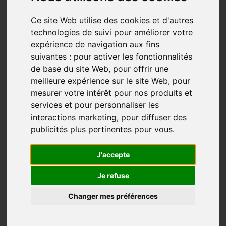
Ce site Web utilise des cookies et d'autres
technologies de suivi pour améliorer votre
expérience de navigation aux fins
suivantes :
pour activer les fonctionnalités
de base du site Web
,
pour offrir une
meilleure expérience sur le site Web
,
pour
mesurer votre intérêt pour nos produits et
Qu’est-ce qui est plus difficile que de marcher 15, 20
services et pour personnaliser les
ou 30 km, plus difficile que de gravir le Mont Everest
interactions marketing
,
pour diffuser des
et même plus difficile que d’envoyer un humain sur la
publicités plus pertinentes pour vous
.
lune ou sur Mars?
Par Pascal Auger
J'accepte
Collaboration Diane Corriveau
Je refuse
VIVRE LE MOMENT PRÉSENT!
Changer mes préférences
Il y a de nombreuses études et recherches sur cette
situation. Ne pas vivre le moment présent, c’est