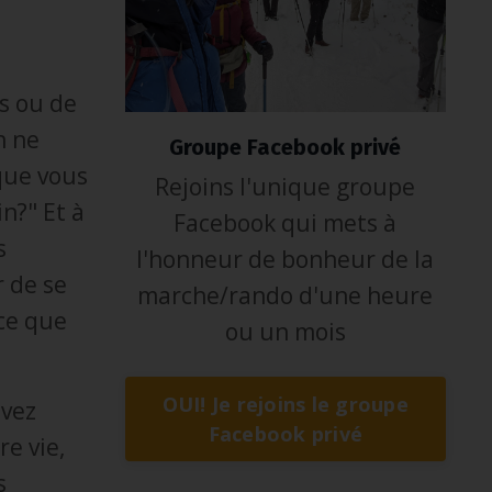
es ou de
n ne
Groupe Facebook privé
que vous
Rejoins l'unique groupe
n?" Et à
Facebook qui mets à
s
l'honneur de bonheur de la
 de se
marche/rando d'une heure
ce que
ou un mois
OUI! Je rejoins le groupe
avez
Facebook privé
re vie,
s