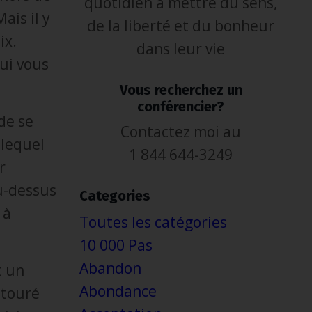
quotidien à mettre du sens,
ais il y
de la liberté et du bonheur
ix.
dans leur vie
ui vous
Vous recherchez un
conférencier?
de se
Contactez moi au
 lequel
1 844 644-3249
r
au-dessus
Categories
 à
Toutes les catégories
10 000 Pas
Abandon
t un
Abondance
ntouré