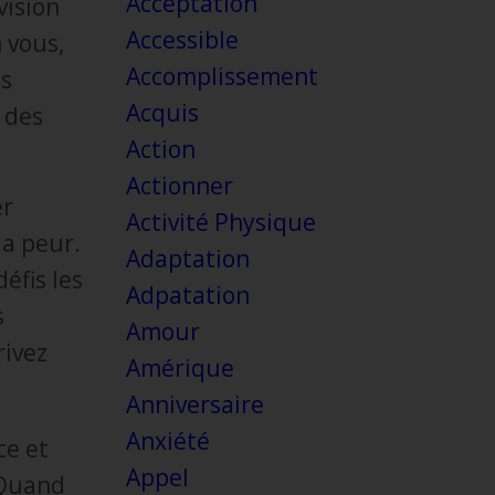
Acceptation
vision
Accessible
 vous,
Accomplissement
es
Acquis
 des
Action
Actionner
er
Activité Physique
la peur.
Adaptation
éfis les
Adpatation
s
Amour
rivez
Amérique
Anniversaire
Anxiété
ce et
Appel
 Quand