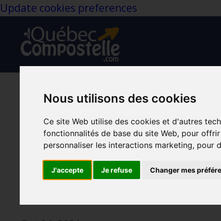
Update cookies preferences
Nous utilisons des cookies
Conférence/entrev
Ce site Web utilise des cookies et d'autres tec
marcher le Québec
fonctionnalités de base du site Web
,
pour offri
personnaliser les interactions marketing
,
pour d
dormira
J'accepte
Je refuse
Changer mes préfér
Changement De Vie
Liberté
Nomad