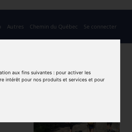
o
Autres
Chemin du Québec
Se connecter
rt
ation aux fins suivantes :
pour activer les
e intérêt pour nos produits et services et pour