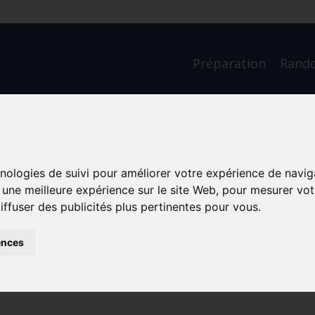
Préparation
Rand
ue: À 60 ans elle pa
hnologies de suivi pour améliorer votre expérience de navig
 sans savoir où elle
r une meilleure expérience sur le site Web
,
pour mesurer votr
iffuser des publicités plus pertinentes pour vous
.
ences