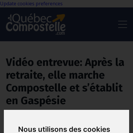
Update cookies preferences
Vidéo entrevue: Après la
retraite, elle marche
Compostelle et s’établit
en Gaspésie
Compostelle
Passion
Retraite
Nous utilisons des cookies
May 18, 2020