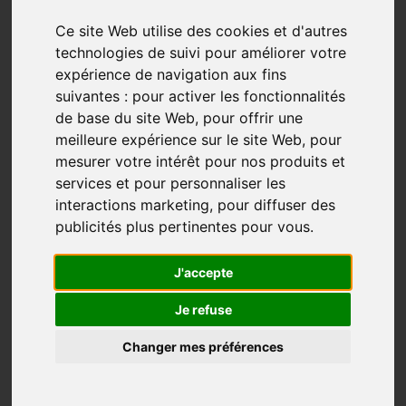
Ce site Web utilise des cookies et d'autres
technologies de suivi pour améliorer votre
expérience de navigation aux fins
suivantes :
pour activer les fonctionnalités
de base du site Web
,
pour offrir une
meilleure expérience sur le site Web
,
pour
mesurer votre intérêt pour nos produits et
services et pour personnaliser les
interactions marketing
,
pour diffuser des
publicités plus pertinentes pour vous
.
« C’est mieux d’aller moins vite et voir plus »
J'accepte
Native de Montréal, Colette Vaillancourt allait en
Je refuse
Gaspésie à chaque année et ce, depuis longtemps. Il
était clair pour elle qu’elle allait s’y installer à la
Changer mes préférences
retraite mais non avant de marcher Compostelle pour
marquer cette importante transition.