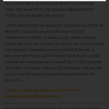
Sa carrière dans la métropole était très prenante
mais, heureusement, elle pouvait régulièrement
s’offrir des escapades en nature.
« J’étais gestionnaire en ressources humaines au CHUM de
Montréal. J’occupais un poste de cadre et j’étais
constamment sollicité de toutes parts, captive dans un
bureau de verre. J’ai consacré 25 ans de ma vie à ce travail
très exigeant. Cependant, comme j’habitais Beloeil, à
proximité des monts Saint-Hilaire et Saint-Bruno, j’allais
marcher en montagne aussi souvent qu’il m’était possible
de le faire. C’est donc ainsi que j’ai développé une passion
pour la marche et que je suis devenue une femme de
plein-air. »
Clique ici pour écouter tous les autres
balados/podcasts inspirants
Avec l’amiable collaboration des correcteurs Myriam