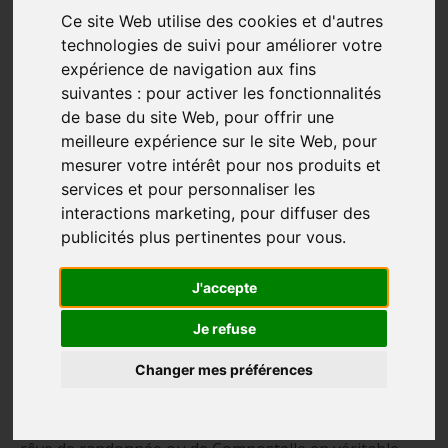
Ce site Web utilise des cookies et d'autres
technologies de suivi pour améliorer votre
expérience de navigation aux fins
suivantes :
pour activer les fonctionnalités
de base du site Web
,
pour offrir une
meilleure expérience sur le site Web
,
pour
mesurer votre intérêt pour nos produits et
services et pour personnaliser les
interactions marketing
,
pour diffuser des
publicités plus pertinentes pour vous
.
Bien se
nourrir
et
s’hydrater pour
réussir sa
J'accepte
marche au Québec ou Compostelle
Je refuse
«
À mes yeux, l’hydratation est quasi le nerf de la guerre…
Changer mes préférences
les articulations, ça se lubrifie»
Mal manger ou mal s’hydrater peut transformer un