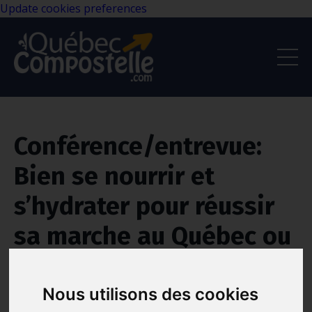
Update cookies preferences
Conférence/entrevue:
Bien se nourrir et
s’hydrater pour réussir
sa marche au Québec ou
Compostelle
Nous utilisons des cookies
May 21, 2026