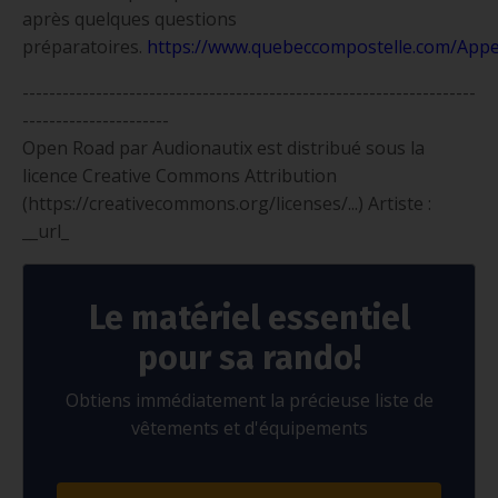
après quelques questions
préparatoires.
https://www.quebeccompostelle.com/App
e
--------------------------------------------------------------------
----------------------
Open Road par Audionautix est distribué sous la
licence Creative Commons Attribution
(https://creativecommons.org/licenses/...) Artiste :
__url_
Le matériel essentiel
pour sa rando!
Obtiens immédiatement la précieuse liste de
vêtements et d'équipements