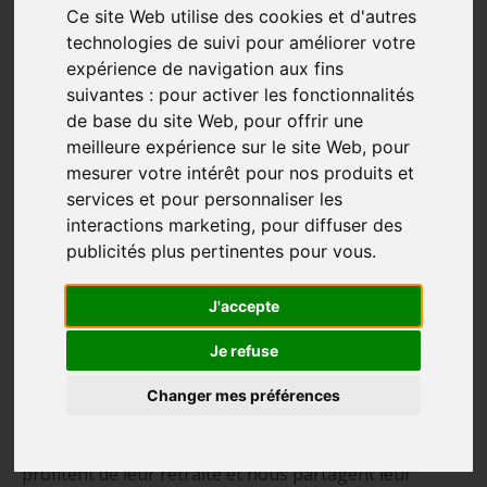
Ce site Web utilise des cookies et d'autres
technologies de suivi pour améliorer votre
expérience de navigation aux fins
suivantes :
pour activer les fonctionnalités
de base du site Web
,
pour offrir une
meilleure expérience sur le site Web
,
pour
mesurer votre intérêt pour nos produits et
services et pour personnaliser les
interactions marketing
,
pour diffuser des
publicités plus pertinentes pour vous
.
Déception vers Compostelle sur le Camino Del
J'accepte
Norte
Je refuse
« C’était vraiment une aventure. Je ne regrette pas, on a eu
Changer mes préférences
de bons moments et on continue de marcher. »
Mathilde
Jeannine et Mathilde sont deux grandes amies qui
profitent de leur retraite et nous partagent leur