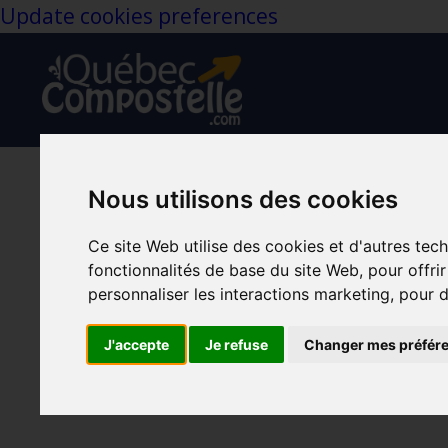
Update cookies preferences
Nous utilisons des cookies
Conférence/entrev
Ce site Web utilise des cookies et d'autres tec
passion à la retrai
fonctionnalités de base du site Web
,
pour offri
personnaliser les interactions marketing
,
pour d
J'accepte
Je refuse
Changer mes préfér
Compostelle
Défi Ça Marche
Marche Communautaire
Marche 
Dec 02, 2024