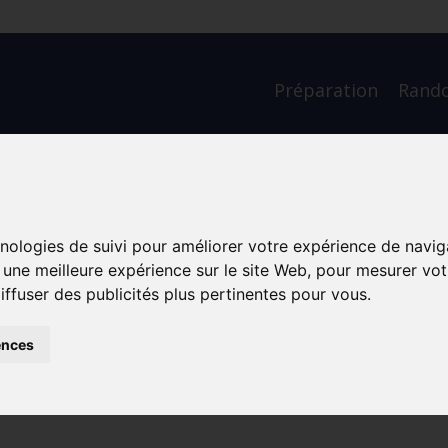
Préparation
Rand
ue: Découvrir une
hnologies de suivi pour améliorer votre expérience de navig
te
r une meilleure expérience sur le site Web
,
pour mesurer votr
iffuser des publicités plus pertinentes pour vous
.
ences
Longue Durée
Retraite