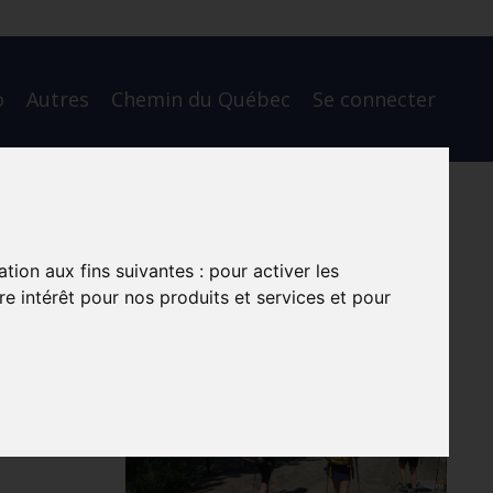
o
Autres
Chemin du Québec
Se connecter
ation aux fins suivantes :
pour activer les
e intérêt pour nos produits et services et pour