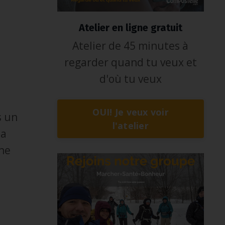
Atelier en ligne gratuit
Atelier de 45 minutes à
regarder quand tu veux et
d'où tu veux
OUI! Je veux voir
s un
l'atelier
la
che