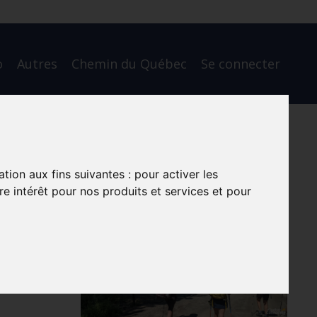
o
Autres
Chemin du Québec
Se connecter
ation aux fins suivantes :
pour activer les
e intérêt pour nos produits et services et pour