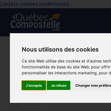
Update cookies preferences
Nous utilisons des cookies
Conférence/entrev
Ce site Web utilise des cookies et d'autres tec
main et s’offre e
fonctionnalités de base du site Web
,
pour offri
personnaliser les interactions marketing
,
pour d
rando
J'accepte
Je refuse
Changer mes préfér
Longue Rando
Santé
Vivre