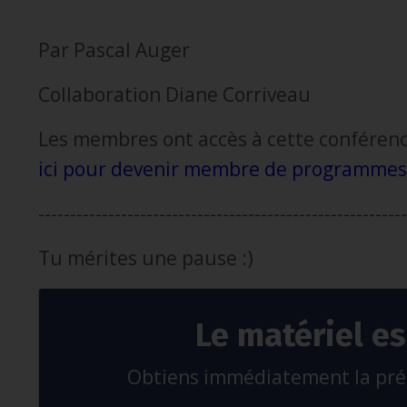
Par Pascal Auger
Collaboration Diane Corriveau
Les membres ont accès à cette conférenc
ici pour devenir membre de programmes
----------------------------------------------------------
Tu mérites une pause :)
Le matériel es
Obtiens immédiatement la préc