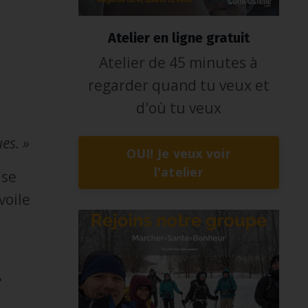
Atelier en ligne gratuit
Atelier de 45 minutes à
regarder quand tu veux et
d'où tu veux
es. »
OUI! Je veux voir
l'atelier
 se
voile
a
»