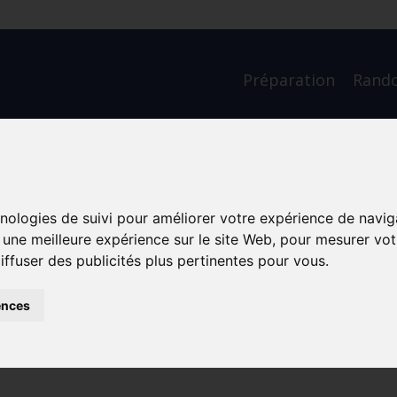
Préparation
Rand
ue: Elle se prend en
hnologies de suivi pour améliorer votre expérience de navig
n cadeau une longue
r une meilleure expérience sur le site Web
,
pour mesurer votr
iffuser des publicités plus pertinentes pour vous
.
ences