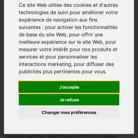
Ce site Web utilise des cookies et d'autres
technologies de suivi pour améliorer votre
expérience de navigation aux fins
suivantes :
pour activer les fonctionnalités
de base du site Web
,
pour offrir une
meilleure expérience sur le site Web
,
pour
mesurer votre intérêt pour nos produits et
services et pour personnaliser les
interactions marketing
,
pour diffuser des
publicités plus pertinentes pour vous
.
Le bonheur de la rando en hiver
« Je suis de plus en plus moi-même en faisant les
J'accepte
marches. »
Je refuse
Manon Chouinard est une femme du domaine de la
Changer mes préférences
comptabilité qui a besoin d’oublier ses chiffres ou de
prendre des pauses de son quotidien en participant à
des randonnées pédestres. C’est sur le Chemin du
Québec que nous la retrouvons lors d’un rando-