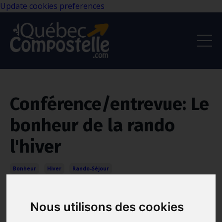
Update cookies preferences
Conférence/entrevue: Le
bonheur de la rando
l'hiver
Bonheur
Hiver
Rando-Séjour
Mar 08, 2024
Nous utilisons des cookies