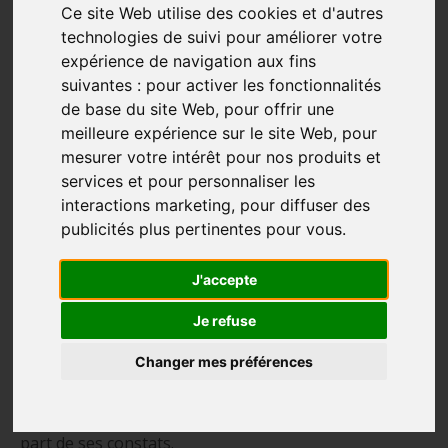
Ce site Web utilise des cookies et d'autres
technologies de suivi pour améliorer votre
expérience de navigation aux fins
suivantes :
pour activer les fonctionnalités
de base du site Web
,
pour offrir une
meilleure expérience sur le site Web
,
pour
mesurer votre intérêt pour nos produits et
services et pour personnaliser les
interactions marketing
,
pour diffuser des
publicités plus pertinentes pour vous
.
Le Camino Francés avec son fils
« Je ne suis pas un super sportif mais, la marche, ça rentre
J'accepte
vraiment dans une activité que j’aime. »
Je refuse
Mario Hamilton est un passionné de randonnée
Changer mes préférences
longue durée que ce soit au Québec ou à Compostelle.
Avec son fils, il entreprend son premier tronçon du
Camino Francés. Riche de son expérience, il nous fait
part de ses constats.