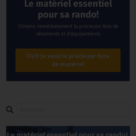
Le matériel essentiel
pour sa rando!
Obtiens immédiatement la précieuse liste de
vêtements et d'équipements
OUI! Je veux la précieuse liste
de matériel