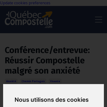
Update cookies preferences
Conférence/entrevue:
Réussir Compostelle
malgré son anxiété
Anxiété
Chemin Portugais
Vivante
May 06, 2024
Nous utilisons des cookies