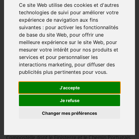
Ce site Web utilise des cookies et d'autres
technologies de suivi pour améliorer votre
expérience de navigation aux fins
suivantes :
pour activer les fonctionnalités
de base du site Web
,
pour offrir une
meilleure expérience sur le site Web
,
pour
mesurer votre intérêt pour nos produits et
services et pour personnaliser les
interactions marketing
,
pour diffuser des
publicités plus pertinentes pour vous
.
Réussir Compostelle malgré son anxiété
J'accepte
« Pour mes 67 ans, j’ai décidé de m’offrir un défi plus
Je refuse
grand, celui de faire Compostelle. »
Changer mes préférences
C’est dans ce village de pêcheurs, Muxia en Espagne,
que Diane Talbot prend une pause pour nous
partager sa première expérience sur les chemins de
Compostelle dont le Finisterre et le Chemin Portugais