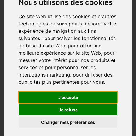
Nous utilisons des cookies
Ce site Web utilise des cookies et d'autres
technologies de suivi pour améliorer votre
expérience de navigation aux fins
suivantes :
pour activer les fonctionnalités
de base du site Web
,
pour offrir une
meilleure expérience sur le site Web
,
pour
Je souhaite œuvrer avec des gens authentiques !
mesurer votre intérêt pour nos produits et
services et pour personnaliser les
Je le clame haut et fort : je souhaite œuvrer avec des
interactions marketing
,
pour diffuser des
gens authentiques, des personnes prêtes à atteindre
publicités plus pertinentes pour vous
.
leur potentiel, des personnes déterminées à vivre la
plus grande aventure de leur vie. Collaborer avec des
J'accepte
individus qui sont prêts à évoluer et à consacrer leurs
efforts à la réalisation de leurs rêves inspirés d’une
Je refuse
communauté dynamique positive et motivante.
Changer mes préférences
Le véritable pouvoir réside dans la volonté de se