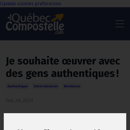
Update cookies preferences
Je souhaite œuvrer avec
des gens authentiques !
Authentique
Détermination
Résilience
Feb 24, 2024