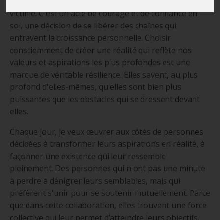
libérer des histoires limitantes et de la mentalité de
victime. C'est un acte de courage et de confiance en
soi, une décision de se libérer des chaînes qui
entravent la croissance personnelle. Choisir
consciemment de créer une réalité qui reflète nos
valeurs et aspirations les plus profondes est une
marque de véritable résilience. Elles savent, au plus
profond d'elles-mêmes, qu'elles sont bien plus
puissantes que les obstacles qui se dressent devant
elles.
Chaque jour, je veux œuvrer aux côtés de personnes
décidées à transformer leurs aspirations en réalité, à
façonner une existence qui leur ressemble
pleinement. Des personnes qui n'ont pas une minute
à perdre à dénigrer leurs semblables, mais qui
préfèrent s'unir pour se soutenir mutuellement. Parce
que dans cette collaboration, elles trouvent une force
collective qui leur permet d’atteindre leurs objectifs.