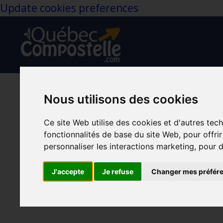
Update cookies preferences
Nous utilisons des cookies
Quand vas-tu enfin 
Ce site Web utilise des cookies et d'autres tec
fonctionnalités de base du site Web
,
pour offri
Confiance
Détermination
Estime De Soi
personnaliser les interactions marketing
,
pour d
May 20, 2026
J'accepte
Je refuse
Changer mes préfér