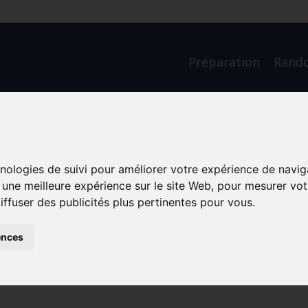
Préparation
Rand
te lancer? 🚶‍♂️✨
hnologies de suivi pour améliorer votre expérience de navig
r une meilleure expérience sur le site Web
,
pour mesurer votr
iffuser des publicités plus pertinentes pour vous
.
ences