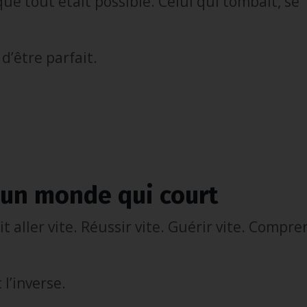
 que tout était possible. Celui qui tombait, se
’être parfait.
 un monde qui court
 aller vite. Réussir vite. Guérir vite. Compr
l’inverse.