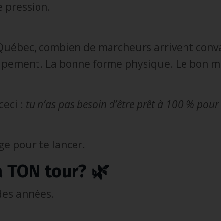
e pression.
Québec, combien de marcheurs arrivent conv
quipement. La bonne forme physique. Le bon m
eci :
tu n’as pas besoin d’être prêt à 100 % pour
ge pour te lancer.
a TON tour? 🌿
 des années.