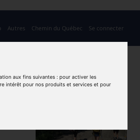
o
Autres
Chemin du Québec
Se connecter
ation aux fins suivantes :
pour activer les
e intérêt pour nos produits et services et pour