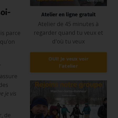
oi-
Atelier en ligne gratuit
Atelier de 45 minutes à
regarder quand tu veux et
is parce
d'où tu veux
 qu’on
OUI! Je veux voir
.
l'atelier
rassure
 des
e je vis
r, de