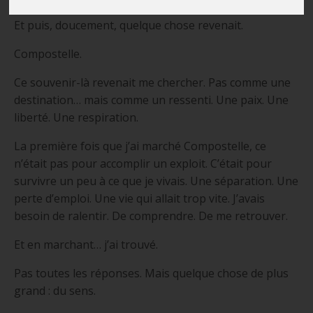
Et puis, doucement, quelque chose revenait.
Compostelle.
Ce souvenir-là revenait me chercher. Pas comme une
destination… mais comme un ressenti. Une paix. Une
liberté. Une respiration.
La première fois que j’ai marché Compostelle, ce
n’était pas pour accomplir un exploit. C’était pour
survivre un peu à ce que je vivais. Une séparation. Une
perte d’emploi. Une vie qui allait trop vite. J’avais
besoin de ralentir. De comprendre. De me retrouver.
Et en marchant… j’ai trouvé.
Pas toutes les réponses. Mais quelque chose de plus
grand : du sens.