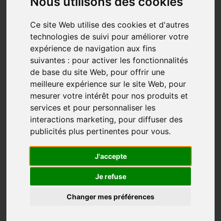
Nous utilisons des cookies
Ce site Web utilise des cookies et d'autres
technologies de suivi pour améliorer votre
expérience de navigation aux fins
suivantes :
pour activer les fonctionnalités
de base du site Web
,
pour offrir une
meilleure expérience sur le site Web
,
pour
mesurer votre intérêt pour nos produits et
services et pour personnaliser les
À l’aube de la cinquantaine, après une carrière en
interactions marketing
,
pour diffuser des
radio/télé, j’ai pris ma retraite des communications.
publicités plus pertinentes pour vous
.
J’étais tanné. Un peu perdu. La tête pleine, le cœur
J'accepte
ailleurs.
Je refuse
J’ai pris du temps. Du vrai temps. Pour réfléchir. Pour
me déposer. J’essayais de me trouver, même à travers
Changer mes préférences
des petits projets, des idées floues… mais rien ne
collait vraiment.