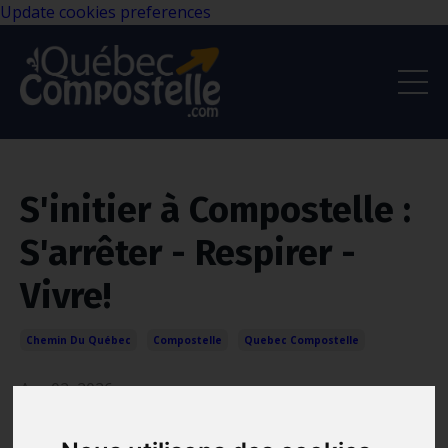
Update cookies preferences
S'initier à Compostelle :
S'arrêter - Respirer -
Vivre!
Chemin Du Québec
Compostelle
Quebec Compostelle
Apr 02, 2026