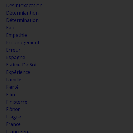
Désintoxocation
Détermiantion
Détermination
Eau
Empathie
Enouragement
Erreur
Espagne
Estime De Soi
Expérience
Famille
Fierté
Film
Finisterre
Flâner
Fragile
France
Francigena