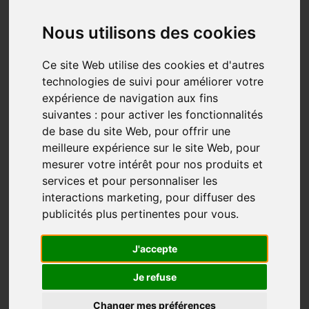
Conférence/entrevue: Encore
aventurier à 75 ans
Nous utilisons des cookies
Amérique
Aventure
Liberté
Ce site Web utilise des cookies et d'autres
Jun 07, 2021
technologies de suivi pour améliorer votre
« J’ai toujours le goût de marcher. »
expérience de navigation aux fins
suivantes :
pour activer les fonctionnalités
À 75 ans, Cliff Malone est un éternel aventurier qui
de base du site Web
,
pour offrir une
voyage par le monde sans hésitation en se déplaçant
meilleure expérience sur le site Web
,
pour
90% du temps avec ses deux pieds.
mesurer votre intérêt pour nos produits et
services et pour personnaliser les
Natif de Trois-Rivières, très jeune pour lui le meilleur
interactions marketing
,
pour diffuser des
moyen de transport a toujours été avec ses jambes.
publicités plus pertinentes pour vous
.
Demeurant sur...
Plus...
J'accepte
Je refuse
Changer mes préférences