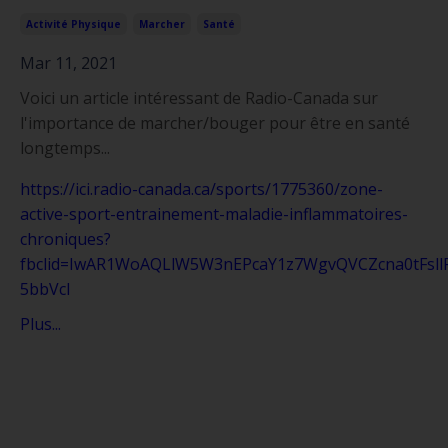
Activité Physique
Marcher
Santé
Mar 11, 2021
Voici un article intéressant de Radio-Canada sur
l'importance de marcher/bouger pour être en santé
longtemps...
https://ici.radio-canada.ca/sports/1775360/zone-
active-sport-entrainement-maladie-inflammatoires-
chroniques?
fbclid=IwAR1WoAQLlW5W3nEPcaY1z7WgvQVCZcna0tFsll
5bbVcI
Plus...