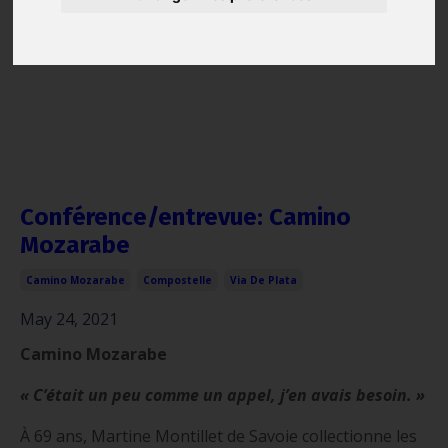
Conférence/entrevue: Camino
Mozarabe
Camino Mozarabe
Compostelle
Via De Plata
May 24, 2021
Camino Mozarabe
« C’était un peu comme un appel, j’en avais besoin. »
À 69 ans, Martine Montillet de Savoie collectionne les